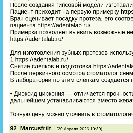
После создания гипсовой модели изготавлива
Пациент приходит на первую примерку https:
Врач оценивает посадку протеза, его соот
пациента https://adentalab.ru/
Примерка позволяет выявить возможные не
https://adentalab.ru/
Для изготовления зубных протезов исполь
1 https://adentalab.ru/
Снятие слепков и подготовка https://adentala
После первичного осмотра стоматолог снимае
В лаборатории по этим слепкам создаётся ги
• Диоксид циркония — отличается прочность
дальнейшем устанавливаются вместо жевател
Точную цену можно уточнить в стоматологиче
92
.
Marcusfrilt
(20 Апреля 2026 10:39)