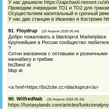
У нас дешевле https://zapchasti-remont.ru/sh
Проводим очередное ТО1 и ТО2 для транзитног
Осуществляем капитальный и срочный ремонт 
У нас две станции в Иваново и Костроме http
91
.
Floydrup
(20 Апреля 2026 05:44)
Добро пожаловать в blacksprut Marketplace
Крупнейшее в России сообщество любителей
?
Сотни магазинов с оптовыми и розничными
каннабису и грибам.
bs2best at
blsp at
<a href=https://bs2cite.cc>blacksprut</a>
90
.
WilfredNab
(20 Апреля 2026 05:39)
https://funtasylands.com/articles/funkciona