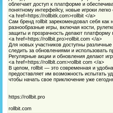
облегчает доступ к платформе и обеспечив
понятному интерфейсу, новые игроки легко
<a href=https://rollbitk.com>rollbit </a>
Сам бренд rollbit зарекомендовал себя как
разнообразные игры, включая кости, рулетк
защиты и прозрачность делают платформу 
<a href=https://rollbit.pro>rollbit.com </a>
Для новых участников доступны различные
следить за обновлениями и использовать 
Регулярные акции и обновления делают иг
<a href=https://rollblt.com>rollbit com </a>
В целом, rollbit — это современная и удоб
предоставляет им возможность испытать удач
чтобы начать свое приключение уже сегодн
https://rollbit.pro
rollbit.com