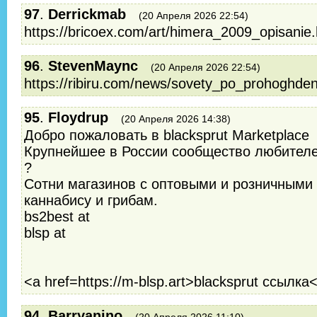
97
.
Derrickmab
(20 Апреля 2026 22:54)
https://bricoex.com/art/himera_2009_opisanie.
96
.
StevenMaync
(20 Апреля 2026 22:54)
https://ribiru.com/news/sovety_po_prohoghde
95
.
Floydrup
(20 Апреля 2026 14:38)
Добро пожаловать в blacksprut Marketplace
Крупнейшее в России сообщество любителей
?
Сотни магазинов с оптовыми и розничными
каннабису и грибам.
bs2best at
blsp at
<a href=https://m-blsp.art>blacksprut ссылка
94
.
Barryanino