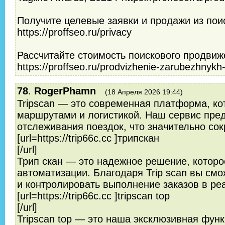
Получите целевые заявки и продажи из пои
https://proffseo.ru/privacy
Рассчитайте стоимость поискового продвиж
https://proffseo.ru/prodvizhenie-zarubezhnykh-
78
.
RogerPhamn
(18 Апреля 2026 19:44)
Tripscan — это современная платформа, к
маршрутами и логистикой. Наш сервис пре
отслеживания поездок, что значительно со
[url=https://trip66c.cc ]трипскан
[/url]
Трип скан — это надежное решение, которо
автоматизации. Благодаря Trip scan вы см
и контролировать выполнение заказов в ре
[url=https://trip66c.cc ]tripscan top
[/url]
Tripscan top — это наша эксклюзивная фун