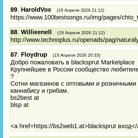
89
.
HaroldVox
(19 Апреля 2026 21:12)
https://www.100bestsongs.ru/img/pages/chto_ta
88
.
Willieenell
(19 Апреля 2026 21:12)
http://www.technoplus.ru/openads/pag/natura
87
.
Floydrup
(19 Апреля 2026 20:33)
Добро пожаловать в blacksprut Marketplace
Крупнейшее в России сообщество любителей
?
Сотни магазинов с оптовыми и розничными
каннабису и грибам.
bs2best at
blsp at
<a href=https://bs2web1.at>blacksprut вход<