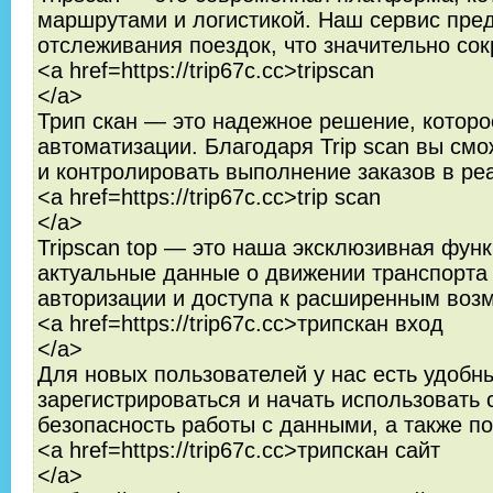
маршрутами и логистикой. Наш сервис пре
отслеживания поездок, что значительно со
<a href=https://trip67c.cc>tripscan
</a>
Трип скан — это надежное решение, которо
автоматизации. Благодаря Trip scan вы см
и контролировать выполнение заказов в ре
<a href=https://trip67c.cc>trip scan
</a>
Tripscan top — это наша эксклюзивная фун
актуальные данные о движении транспорта
авторизации и доступа к расширенным во
<a href=https://trip67c.cc>трипскан вход
</a>
Для новых пользователей у нас есть удобн
зарегистрироваться и начать использовать 
безопасность работы с данными, а также по
<a href=https://trip67c.cc>трипскан сайт
</a>