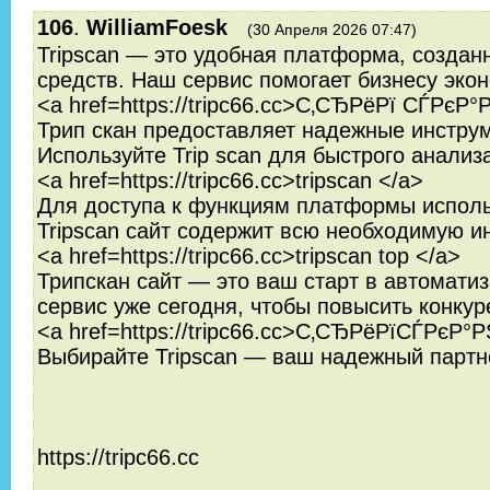
106
.
WilliamFoesk
(30 Апреля 2026 07:47)
Tripscan — это удобная платформа, создан
средств. Наш сервис помогает бизнесу эко
<a href=https://tripc66.cc>С‚СЂРёРї СЃРєР°
Трип скан предоставляет надежные инстру
Используйте Trip scan для быстрого анали
<a href=https://tripc66.cc>tripscan </a>
Для доступа к функциям платформы исполь
Tripscan сайт содержит всю необходимую 
<a href=https://tripc66.cc>tripscan top </a>
Трипскан сайт — это ваш старт в автоматиз
сервис уже сегодня, чтобы повысить конкур
<a href=https://tripc66.cc>С‚СЂРёРїСЃРєР°
Выбирайте Tripscan — ваш надежный партне
https://tripc66.cc