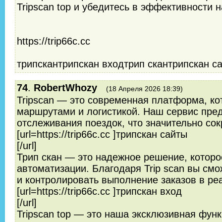
Tripscan top и убедитесь в эффективности 
https://trip66c.cc
трипскантрипскан входтрип скантрипскан са
74
.
RobertWhozy
(18 Апреля 2026 18:39)
Tripscan — это современная платформа, к
маршрутами и логистикой. Наш сервис пре
отслеживания поездок, что значительно со
[url=https://trip66c.cc ]трипскан сайты
[/url]
Трип скан — это надежное решение, которо
автоматизации. Благодаря Trip scan вы см
и контролировать выполнение заказов в ре
[url=https://trip66c.cc ]трипскан вход
[/url]
Tripscan top — это наша эксклюзивная фун