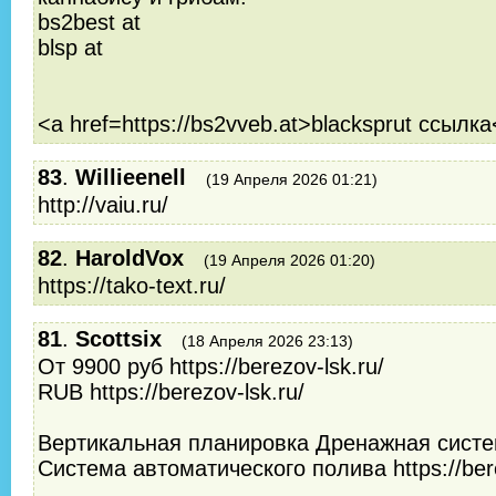
bs2best at
blsp at
<a href=https://bs2vveb.at>blacksprut ссылка
83
.
Willieenell
(19 Апреля 2026 01:21)
http://vaiu.ru/
82
.
HaroldVox
(19 Апреля 2026 01:20)
https://tako-text.ru/
81
.
Scottsix
(18 Апреля 2026 23:13)
От 9900 руб https://berezov-lsk.ru/
RUB https://berezov-lsk.ru/
Вертикальная планировка Дренажная систе
Система автоматического полива https://bere