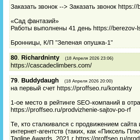
Заказать звонок --> Заказать звонок https://b
«Сад фантазий»
Работы выполнены 41 день https://berezov-ls
Бронницы, К/П "Зеленая опушка-1"
80
.
Richardninty
(18 Апреля 2026 23:06)
https://cascadeclimbers.com/
79
.
Buddydaugh
(18 Апреля 2026 20:00)
на первый счет https://proffseo.ru/kontakty
1-ое место в рейтинге SEO-компаний в отра
https://proffseo.ru/prodvizhenie-sajtov-po-rf
Те, кто сталкивался с продвижением сайта
интернет-агентств (таких, как «Пиксель Плю
Tagline Awards, 2021 г https://proffseo.ru/pr