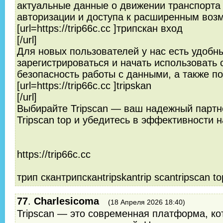
актуальные данные о движении транспорта
авторизации и доступа к расширенным во
[url=https://trip66c.cc ]трипскан вход
[/url]
Для новых пользователей у нас есть удобн
зарегистрироваться и начать использовать 
безопасность работы с данными, а также по
[url=https://trip66c.cc ]tripskan
[/url]
Выбирайте Tripscan — ваш надежный партне
Tripscan top и убедитесь в эффективности 
https://trip66c.cc
трип скантрипсканtripskantrip scantripscan to
77
.
Charlesicoma
(18 Апреля 2026 18:40)
Tripscan — это современная платформа, к