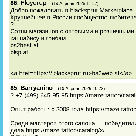
86
.
Floydrup
(19 Апреля 2026 11:37)
Добро пожаловать в blacksprut Marketplace
Крупнейшее в России сообщество любителей
?
Сотни магазинов с оптовыми и розничными
каннабису и грибам.
bs2best at
blsp at
<a href=https://lblacksprut.ru>bs2web at</a>
85
.
Barryanino
(19 Апреля 2026 10:22)
? +7 (499) 645-95-95 https://maze.tattoo/cata
Опыт работы: с 2008 года https://maze.tattoo/
Среди мастеров этого салона — победители
дела https://maze.tattoo/catalog/x/